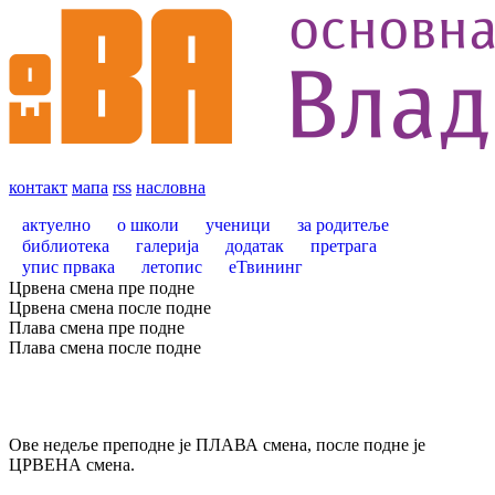
контакт
мапа
rss
насловна
актуелно
о школи
ученици
за родитеље
библиотека
галерија
додатак
претрага
упис првака
летопис
еТвининг
Црвена смена пре подне
Црвена смена после подне
Плава смена пре подне
Плава смена после подне
Ове недеље преподне је ПЛАВА смена, после подне је
ЦРВЕНА смена.