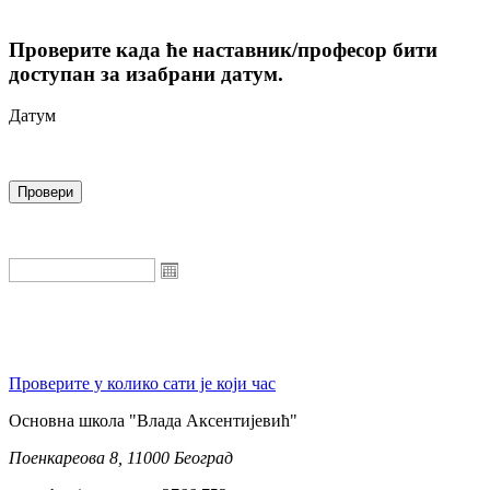
Проверите када ће наставник/професор бити
доступан за изабрани датум.
Датум
Проверите у колико сати је који час
Oсновна школа "Влада Аксентијевић"
Поенкареова 8, 11000 Београд