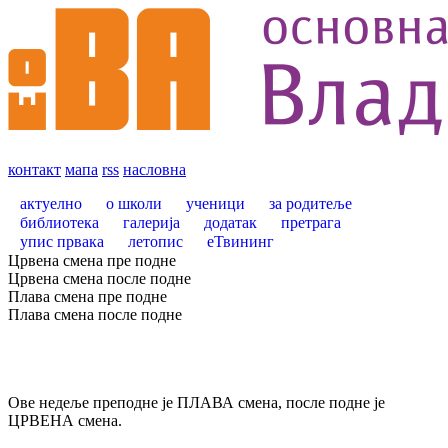
контакт
мапа
rss
насловна
актуелно
о школи
ученици
за родитеље
библиотека
галерија
додатак
претрага
упис првака
летопис
еТвининг
Црвена смена пре подне
Црвена смена после подне
Плава смена пре подне
Плава смена после подне
Ове недеље преподне је ПЛАВА смена, после подне је
ЦРВЕНА смена.