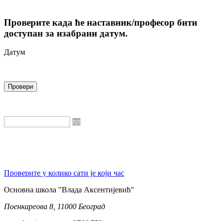
Проверите када ће наставник/професор бити
доступан за изабрани датум.
Датум
Проверите у колико сати је који час
Oсновна школа "Влада Аксентијевић"
Поенкареова 8, 11000 Београд