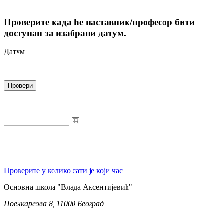
Проверите када ће наставник/професор бити
доступан за изабрани датум.
Датум
Проверите у колико сати је који час
Oсновна школа "Влада Аксентијевић"
Поенкареова 8, 11000 Београд