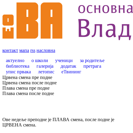
контакт
мапа
rss
насловна
актуелно
о школи
ученици
за родитеље
библиотека
галерија
додатак
претрага
упис првака
летопис
еТвининг
Црвена смена пре подне
Црвена смена после подне
Плава смена пре подне
Плава смена после подне
Ове недеље преподне је ПЛАВА смена, после подне је
ЦРВЕНА смена.