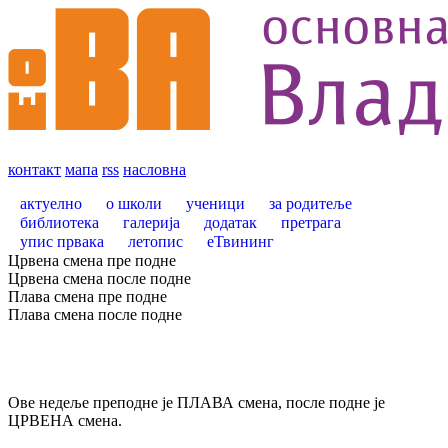
контакт
мапа
rss
насловна
актуелно
о школи
ученици
за родитеље
библиотека
галерија
додатак
претрага
упис првака
летопис
еТвининг
Црвена смена пре подне
Црвена смена после подне
Плава смена пре подне
Плава смена после подне
Ове недеље преподне је ПЛАВА смена, после подне је
ЦРВЕНА смена.