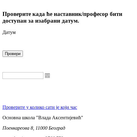
Проверите када ће наставник/професор бити
доступан за изабрани датум.
Датум
Проверите у колико сати је који час
Oсновна школа "Влада Аксентијевић"
Поенкареова 8, 11000 Београд