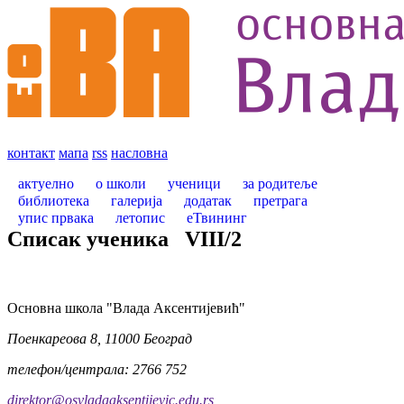
контакт
мапа
rss
насловна
актуелно
о школи
ученици
за родитеље
библиотека
галерија
додатак
претрага
упис првака
летопис
еТвининг
Списак ученика
VIII
/
2
Oсновна школа "Влада Аксентијевић"
Поенкареова 8, 11000 Београд
телефон/централа: 2766 752
direktor@osvladaaksentijevic.edu.rs