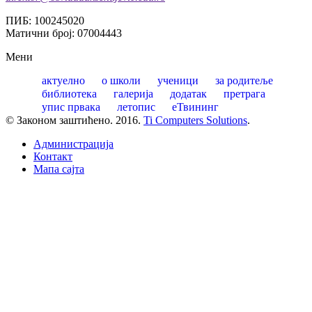
ПИБ: 100245020
Матични број: 07004443
Мени
актуелно
о школи
ученици
за родитеље
библиотека
галерија
додатак
претрага
упис првака
летопис
еТвининг
© Законом заштићено. 2016.
Ti Computers Solutions
.
Администрација
Контакт
Mапа сајта