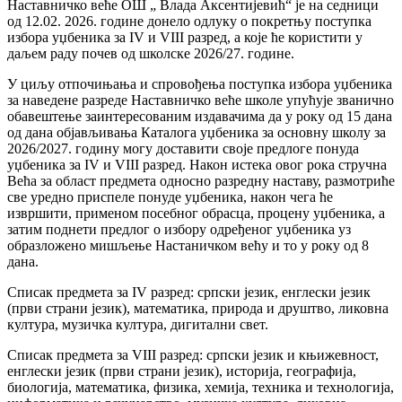
Наставничко веће ОШ „ Влада Аксентијевић“ је на седници
од 12.02. 2026. године донело одлуку о покретњу поступка
избора уџбеника за IV и VIII разред, а које ће користити у
даљем раду почев од школске 2026/27. године.
У циљу отпочињања и спровођења поступка избора уџбеника
за наведене разреде Наставничко веће школе упућује званично
обавештење заинтересованим издавачима да у року од 15 дана
од дана објављивања Каталога уџбеника за основну школу за
2026/2027. годину могу доставити своје предлоге понуда
уџбеника за IV и VІІI разред. Након истека овог рока стручна
Већа за област предмета односно разредну наставу, размотриће
све уредно приспеле понуде уџбеника, након чега ће
извршити, применом посебног обрасца, процену уџбеника, а
затим поднети предлог о избору одређеног уџбеника уз
образложено мишљење Настаничком већу и то у року од 8
дана.
Списак предмета за IV разред: српски језик, енглески језик
(први страни језик), математика, природа и друштво, ликовна
култура, музичка култура, дигитални свет.
Списак предмета за VIII разред: српски језик и књижевност,
енглески језик (први страни језик), историја, географија,
биологија, математика, физика, хемија, техника и технологија,