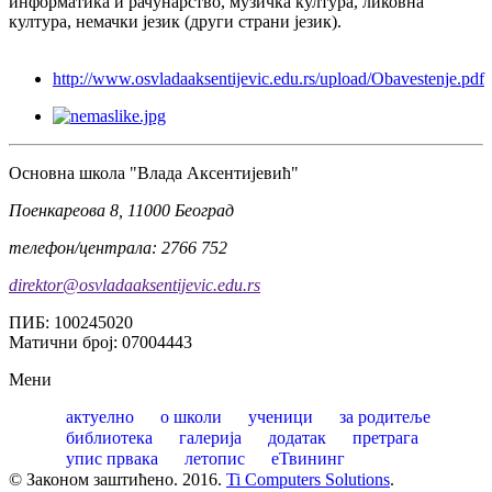
информатика и рачунарство, музичка култура, ликовна
култура, немачки језик (други страни језик).
http://www.osvladaaksentijevic.edu.rs/upload/Obavestenje.pdf
Oсновна школа "Влада Аксентијевић"
Поенкареова 8, 11000 Београд
телефон/централа: 2766 752
direktor@osvladaaksentijevic.edu.rs
ПИБ: 100245020
Матични број: 07004443
Мени
актуелно
о школи
ученици
за родитеље
библиотека
галерија
додатак
претрага
упис првака
летопис
еТвининг
© Законом заштићено. 2016.
Ti Computers Solutions
.