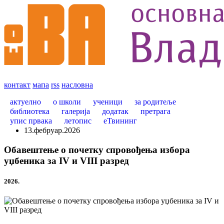
контакт
мапа
rss
насловна
актуелно
о школи
ученици
за родитеље
библиотека
галерија
додатак
претрага
упис првака
летопис
еТвининг
13.фебруар.2026
Обавештење о почетку спровођења избора
уџбеника за IV и VIII разред
2026.