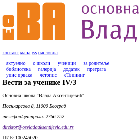
контакт
мапа
rss
насловна
актуелно
о школи
ученици
за родитеље
библиотека
галерија
додатак
претрага
упис првака
летопис
еТвининг
Вести за ученике
IV
/
3
Oсновна школа "Влада Аксентијевић"
Поенкареова 8, 11000 Београд
телефон/централа: 2766 752
direktor@osvladaaksentijevic.edu.rs
ПИБ: 100245020