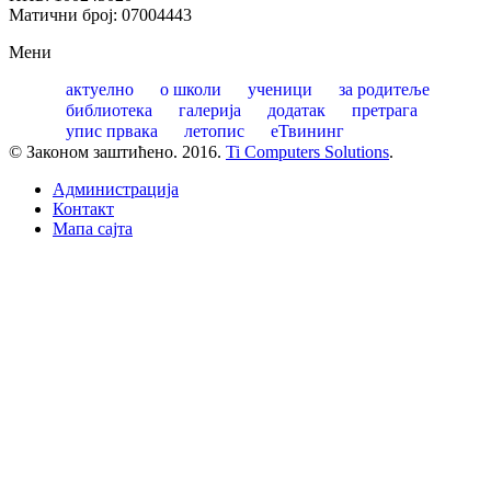
Матични број: 07004443
Мени
актуелно
о школи
ученици
за родитеље
библиотека
галерија
додатак
претрага
упис првака
летопис
еТвининг
© Законом заштићено. 2016.
Ti Computers Solutions
.
Администрација
Контакт
Mапа сајта